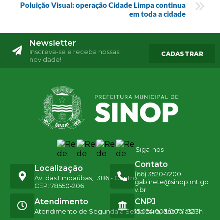
Poluição Visual: operação Cidade Limpa continua
em toda a cidade
Newsletter
Inscreva-se e receba nossas
CADASTRAR
novidade!
Siga-nos
Contato
Localização
(66) 3520-7200
Av. das Embaúbas, 1386 - Centro
gabinete@sinop.mt.go
CEP: 78550-206
v.br
Atendimento
CNPJ
Atendimento de Segunda a Sexta-feira, das 7h às 13h
15.024.003/0001-32