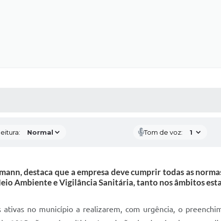
 MÍDIAS
RECEBA NOTÍCIAS
eitura:
Tom de voz:
lmann, destaca que a empresa deve cumprir todas as normas 
io Ambiente e Vigilância Sanitária, tanto nos âmbitos est
 ativas no município a realizarem, com urgência, o preenchi