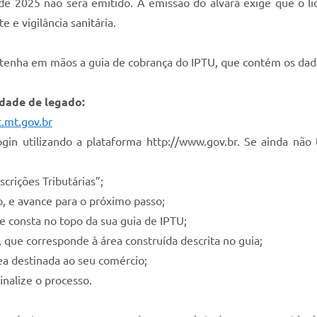
de 2025 não será emitido. A emissão do alvará exige que o li
 e vigilância sanitária.
 tenha em mãos a guia de cobrança do IPTU, que contém os dad
idade de legado:
.mt.gov.br
ogin utilizando a plataforma http://www.gov.br. Se ainda não
crições Tributárias”;
o, e avance para o próximo passo;
e consta no topo da sua guia de IPTU;
, que corresponde à área construída descrita no guia;
ea destinada ao seu comércio;
nalize o processo.