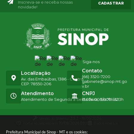
Inscreva-se e receba nossas
CADASTRAR
novidade!
Siga-nos
Contato
Localização
(66) 3520-7200
Av. das Embaúbas, 1386 - Centro
gabinete@sinop.mt.go
CEP: 78550-206
v.br
Atendimento
CNPJ
Atendimento de Segunda a Sexta-feira, das 7h às 13h
15.024.003/0001-32
Versão do Sistema:
3.5.3 - 19/06/2026
Portal atualizado em:
10/08/2026 09:11
Dados Abertos
Prefeitura Municipal de Sinop - MT e os cookies: