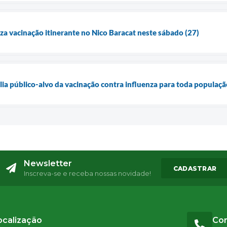
iza vacinação itinerante no Nico Baracat neste sábado (27)
lia público-alvo da vacinação contra influenza para toda população
Newsletter
CADASTRAR
Inscreva-se e receba nossas novidade!
ocalização
Co