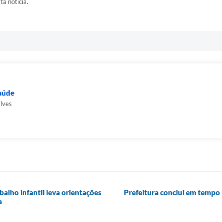
ta notícia.
Saúde
alves
balho infantil leva orientações
Prefeitura conclui em tempo 
a