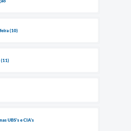
ção
feira (10)
 (11)
nas UBS's e CIA's