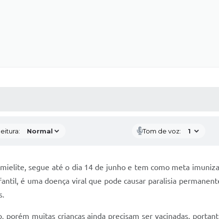
 MÍDIAS
RECEBA NOTÍCIAS
eitura:
Tom de voz:
mielite, segue até o dia 14 de junho e tem como meta imunizar
antil, é uma doença viral que pode causar paralisia permanent
s.
o, porém muitas crianças ainda precisam ser vacinadas, portan