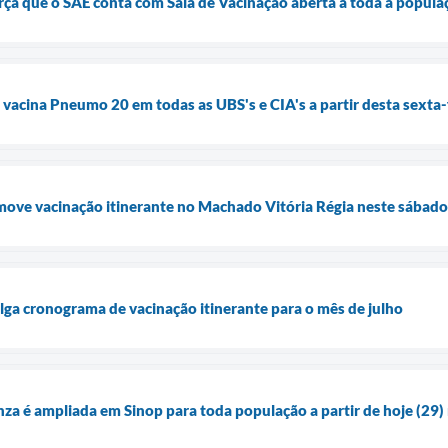
orça que o SAE conta com Sala de Vacinação aberta a toda a popula
a vacina Pneumo 20 em todas as UBS's e CIA's a partir desta sexta-
move vacinação itinerante no Machado Vitória Régia neste sábado
ulga cronograma de vacinação itinerante para o mês de julho
nza é ampliada em Sinop para toda população a partir de hoje (29) 