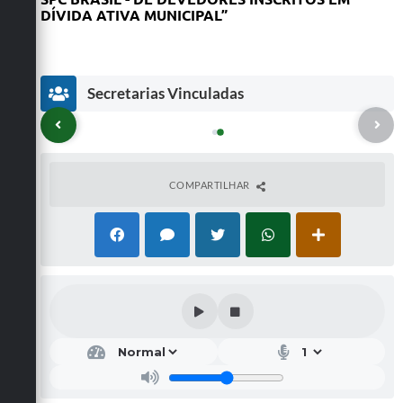
DÍVIDA ATIVA MUNICIPAL
”
Secretarias Vinculadas
COMPARTILHAR
cr
Pro
ar
cura
a
dori
u
a
ci
Ger