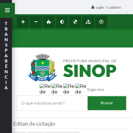
Login / Cadastro
T
R
A
N
S
P
A
R
Ê
N
C
I
A
Siga-nos
O que está buscando?
Editais de Licitação