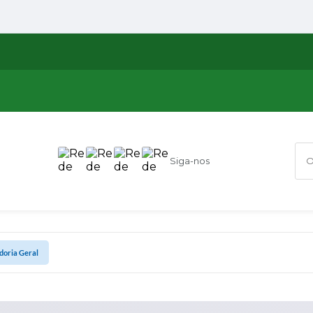
Siga-nos
O q
doria Geral