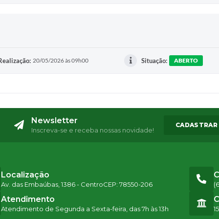
Realização:
20/05/2026 às 09h00
Situação:
ABERTO
Newsletter
CADASTRAR
Inscreva-se e receba nossas novidade!
Localização
C
Av. das Embaúbas, 1386 - Centro
CEP: 78550-206
(
Atendimento
C
Atendimento de Segunda a Sexta-feira, das 7h às 13h
1