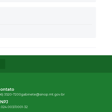
ontato
66) 3520-7200
gabinete@sinop.mt.gov.br
NPJ
5.024.003/0001-32