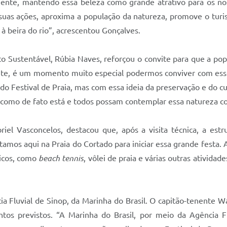
ente, mantendo essa beleza como grande atrativo para os no
de suas ações, aproxima a população da natureza, promove o t
 beira do rio”, acrescentou Gonçalves.
 Sustentável, Rúbia Naves, reforçou o convite para que a pop
iente, é um momento muito especial podermos conviver com es
do Festival de Praia, mas com essa ideia da preservação e do 
como de fato está e todos possam contemplar essa natureza co
riel Vasconcelos, destacou que, após a visita técnica, a estr
tamos aqui na Praia do Cortado para iniciar essa grande festa.
icos, como
beach tennis
, vôlei de praia e várias outras ativid
ia Fluvial de Sinop, da Marinha do Brasil. O capitão-tenente Wa
os previstos. “A Marinha do Brasil, por meio da Agência Fluv