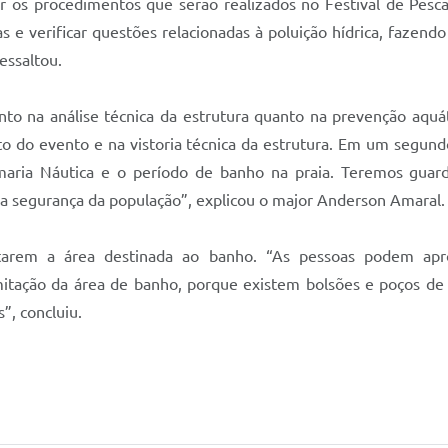
ar os procedimentos que serão realizados no Festival de Pesc
 e verificar questões relacionadas à poluição hídrica, fazen
essaltou.
o na análise técnica da estrutura quanto na prevenção aquát
eto do evento e na vistoria técnica da estrutura. Em um segu
ria Náutica e o período de banho na praia. Teremos guarda
a segurança da população”, explicou o major Anderson Amaral.
eitarem a área destinada ao banho. “As pessoas podem apr
mitação da área de banho, porque existem bolsões e poços d
”, concluiu.