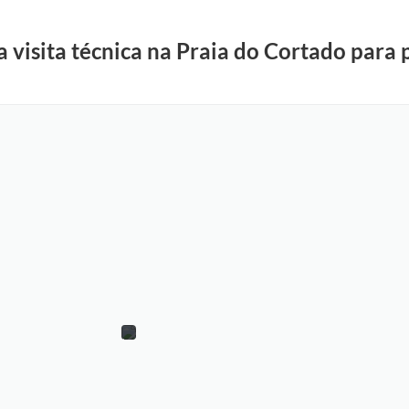
za visita técnica na Praia do Cortado para
F
o
t
o
:
A
d
r
i
a
n
a
R
e
i
s