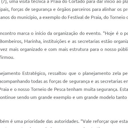
(7), uma visita técnica à Praia do Cortado para dar início ao 
pais, forças de segurança e órgãos parceiros para alinhar os 
anos do município, a exemplo do Festival de Praia, do Torneio 
contro marca o início da organização do evento. “Hoje é o po
Bombeiros, Marinha, instituições e as secretarias estão organ
ez mais organizado e com mais estrutura para o nosso público
firmou.
nejamento Estratégico, ressaltou que o planejamento zela pe
companhando todas as forças de segurança e as secretarias en
e Praia e o nosso Torneio de Pesca tenham muita segurança. E
 continue sendo um grande exemplo e um grande modelo tanto e
bém é uma prioridade das autoridades. “Vale reforçar que es