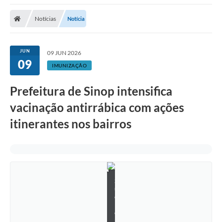
Notícias
Notícia
JUN
09 JUN 2026
09
IMUNIZAÇÃO
Prefeitura de Sinop intensifica
vacinação antirrábica com ações
itinerantes nos bairros
S
u
e
l
e
n