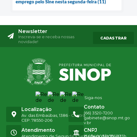
emprego pelo Sine nesta segunda-feira (11)
Newsletter
Inscreva-se e receba nossas
CADASTRAR
novidade!
Siga-nos
Contato
Localização
(66) 3520-7200
Av. das Embaúbas, 1386 - Centro
gabinete@sinop.mt.go
CEP: 78550-206
v.br
Atendimento
CNPJ
Atendimento de Segunda a Sexta-feira, das 7h às 13h
15.024.003/0001-32