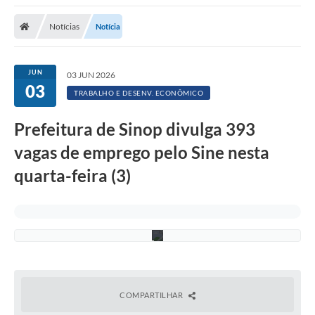
Notícias
Notícia
W
JUN
03 JUN 2026
e
03
s
TRABALHO E DESENV. ECONÔMICO
l
l
e
Prefeitura de Sinop divulga 393
y
M
vagas de emprego pelo Sine nesta
t
c
quarta-feira (3)
h
a
e
l
l
COMPARTILHAR