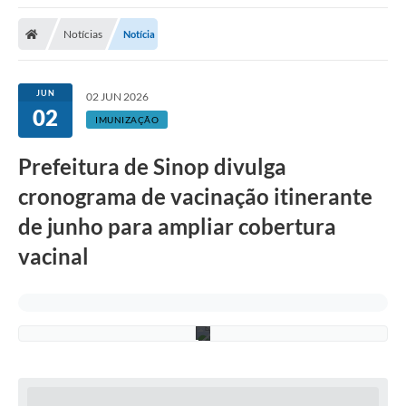
Notícias
Notícia
JUN
02 JUN 2026
02
IMUNIZAÇÃO
Prefeitura de Sinop divulga
J
cronograma de vacinação itinerante
h
a
de junho para ampliar cobertura
y
n
vacinal
e
L
i
m
a