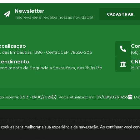
Newsletter
CADASTRAR
Inscreva-se e receba nossas novidade!
ocalização
Co
. das Embaúbas, 1386 - Centro
CEP: 78550-206
(66)
tendimento
CN
endimento de Segunda a Sexta-feira, das 7h às 13h
15.0
 do Sistema:
3.5.3 - 19/06/2026
Portal atualizado em:
07/08/2026 14:55
Dad
right Instar - 2006-2026. Todos os direitos reservados -
Instar Tecn
sa cookies para melhorar a sua experiência de navegação. Ao continuar você c