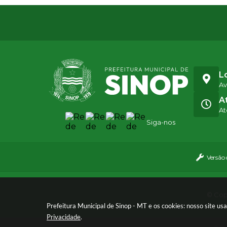
L
Av
A
At
Siga-nos
Versão
© Copy
Prefeitura Municipal de Sinop - MT e os cookies: nosso site u
Privacidade
.