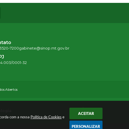
ntato
 3520-7200
gabinete@sinop.mt.gov.br
PJ
24.003/0001-32
os Abertos
ologia
ACEITAR
oncorda com a nossa
Política de Cookies
e
PERSONALIZAR