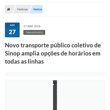
Notícias
Notícia
ABR
27 ABR 2026
27
TRANSPORTE
Novo transporte público coletivo de
Sinop amplia opções de horários em
todas as linhas
W
e
s
l
l
e
y