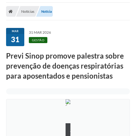
Notícias
Notícia
MAR
31 MAR 2026
31
GESTÃO
Previ Sinop promove palestra sobre
prevenção de doenças respiratórias
para aposentados e pensionistas
A
s