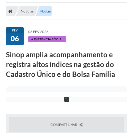
Notícias
Notícia
FEV
06 FEV 2026
S
06
u
ASSISTÊNCIA SOCIAL
e
l
e
Sinop amplia acompanhamento e
n
n
registra altos índices na gestão do
B
a
Cadastro Único e do Bolsa Família
r
b
o
s
a
COMPARTILHAR