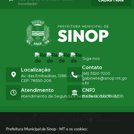
CADASTRAR
novidade!
Siga-nos
Contato
Localização
(66) 3520-7200
Av. das Embaúbas, 1386 - Centro
gabinete@sinop.mt.go
CEP: 78550-206
v.br
Atendimento
CNPJ
Atendimento de Segunda a Sexta-feira, das 7h às 13h
15.024.003/0001-32
Versão do Sistema:
3.5.3 - 19/06/2026
Portal atualizado em:
06/08/2026 14:07
Dados Abertos
Prefeitura Municipal de Sinop - MT e os cookies: