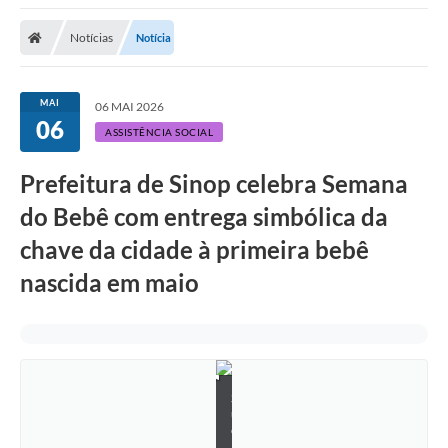
Notícias
Notícia
MAI
06 MAI 2026
06
ASSISTÊNCIA SOCIAL
Prefeitura de Sinop celebra Semana
do Bebê com entrega simbólica da
chave da cidade à primeira bebê
nascida em maio
S
u
e
l