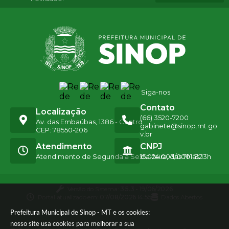
Siga-nos
Contato
Localização
(66) 3520-7200
Av. das Embaúbas, 1386 - Centro
gabinete@sinop.mt.go
CEP: 78550-206
v.br
Atendimento
CNPJ
Atendimento de Segunda a Sexta-feira, das 7h às 13h
15.024.003/0001-32
Versão do Sistema:
3.5.3 - 19/06/2026
Portal atualizado em:
07/08/2026 14:55
Dados Abertos
Prefeitura Municipal de Sinop - MT e os cookies:
nosso site usa cookies para melhorar a sua