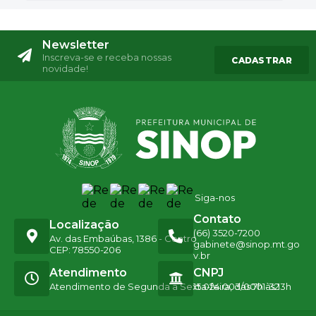
Newsletter
Inscreva-se e receba nossas
CADASTRAR
novidade!
Siga-nos
Contato
Localização
(66) 3520-7200
Av. das Embaúbas, 1386 - Centro
gabinete@sinop.mt.go
CEP: 78550-206
v.br
Atendimento
CNPJ
Atendimento de Segunda a Sexta-feira, das 7h às 13h
15.024.003/0001-32