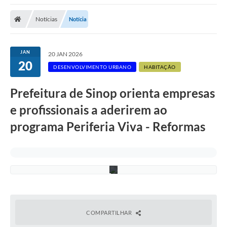
Notícias
Notícia
D
JAN
20 JAN 2026
i
20
v
DESENVOLVIMENTO URBANO
HABITAÇÃO
u
l
g
Prefeitura de Sinop orienta empresas
a
ç
e profissionais a aderirem ao
ã
o
programa Periferia Viva - Reformas
/
M
C
I
D
COMPARTILHAR