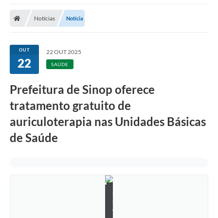
Notícias
Notícia
OUT
22 OUT 2025
22
SAÚDE
Prefeitura de Sinop oferece
tratamento gratuito de
auriculoterapia nas Unidades Básicas
de Saúde
S
u
e
l