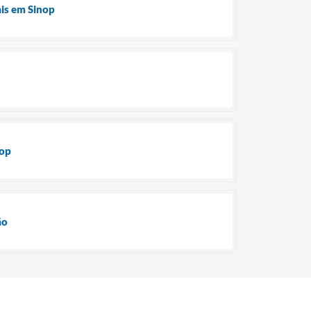
ais em Sinop
nop
ão