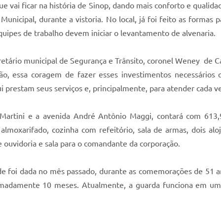
vai ficar na história de Sinop, dando mais conforto e qualidad
o Municipal, durante a vistoria. No local, já foi feito as for
equipes de trabalho devem iniciar o levantamento de alvenaria.
etário municipal de Segurança e Trânsito, coronel Weney de Ca
isão, essa coragem de fazer esses investimentos necessário
i prestam seus serviços e, principalmente, para atender cada v
 Martini e a avenida André Antônio Maggi, contará com 613,
, almoxarifado, cozinha com refeitório, sala de armas, dois al
 de ouvidoria e sala para o comandante da corporação.
ede foi dada no mês passado, durante as comemorações de 51 a
madamente 10 meses. Atualmente, a guarda funciona em um p