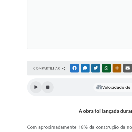
COMPARTILHAR
FACEBOOK
MESSENGER
TWITTER
WHATSAPP
OUTRAS
Velocidade de l
A obra foi lançada dura
Com aproximadamente 18% da construção da nova 