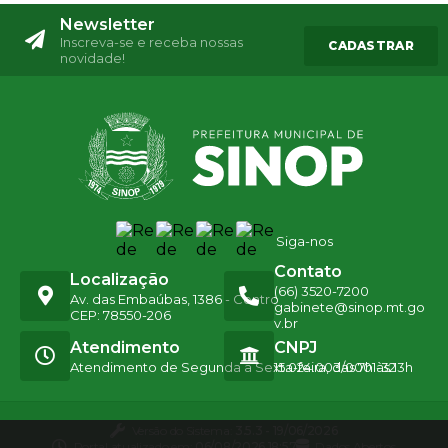
Newsletter
Inscreva-se e receba nossas
CADASTRAR
novidade!
Siga-nos
Contato
Localização
(66) 3520-7200
Av. das Embaúbas, 1386 - Centro
gabinete@sinop.mt.go
CEP: 78550-206
v.br
Atendimento
CNPJ
Atendimento de Segunda a Sexta-feira, das 7h às 13h
15.024.003/0001-32
Versão do Sistema:
3.5.3 - 19/06/2026
Portal atualizado em:
06/08/2026 18:57
Dados Abertos