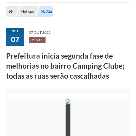
Notícias
Notícia
OUT
07 OUT 2025
07
OBRAS
Prefeitura inicia segunda fase de
melhorias no bairro Camping Clube;
todas as ruas serão cascalhadas
S
u
e
l
e
n