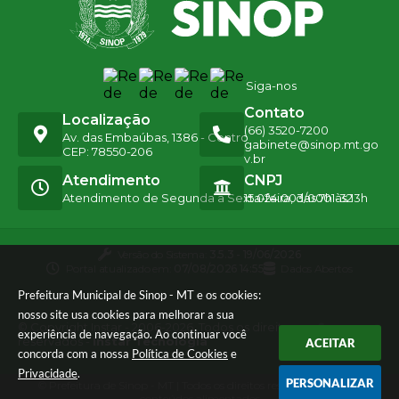
Siga-nos
Contato
Localização
(66) 3520-7200
Av. das Embaúbas, 1386 - Centro
gabinete@sinop.mt.go
CEP: 78550-206
v.br
Atendimento
CNPJ
Atendimento de Segunda a Sexta-feira, das 7h às 13h
15.024.003/0001-32
Versão do Sistema:
3.5.3 - 19/06/2026
Portal atualizado em:
07/08/2026 14:55
Dados Abertos
Prefeitura Municipal de Sinop - MT e os cookies:
nosso site usa cookies para melhorar a sua
© Copyright Instar - 2006-2026. Todos os direitos
experiência de navegação. Ao continuar você
reservados -
Instar Tecnologia
ACEITAR
concorda com a nossa
Política de Cookies
e
Privacidade
.
PERSONALIZAR