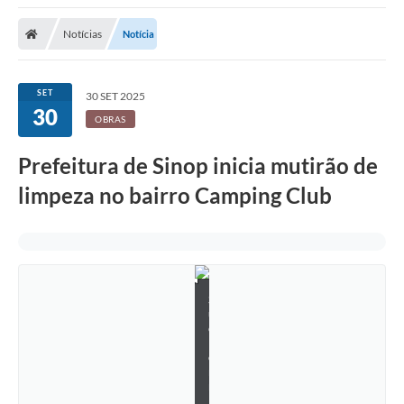
Notícias
Notícia
SET
30 SET 2025
30
OBRAS
Prefeitura de Sinop inicia mutirão de
limpeza no bairro Camping Club
S
u
e
l
e
n
n
B