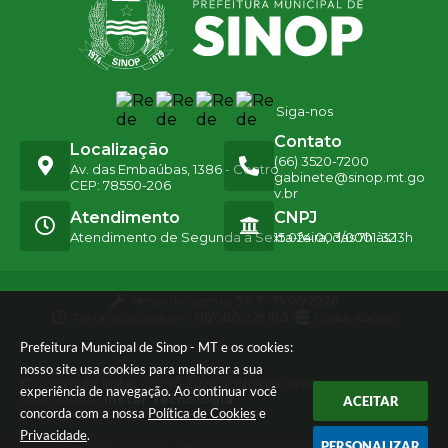
Siga-nos
Contato
Localização
(66) 3520-7200
Av. das Embaúbas, 1386 - Centro
gabinete@sinop.mt.go
CEP: 78550-206
v.br
Atendimento
CNPJ
Atendimento de Segunda a Sexta-feira, das 7h às 13h
15.024.003/0001-32
Versão do Sistema:
3.5.3 - 19/06/2026
Portal atualizado em:
06/08/2026 18:57
Dados Abertos
Prefeitura Municipal de Sinop - MT e os cookies:
nosso site usa cookies para melhorar a sua
© Copyright Instar - 2006-2026. Todos os direitos
experiência de navegação. Ao continuar você
reservados -
Instar Tecnologia
ACEITAR
concorda com a nossa
Política de Cookies
e
Privacidade
.
PERSONALIZAR