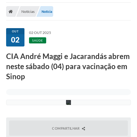
Notícias
Notícia
OUT
02 OUT 2025
02
SAÚDE
A
n
a
CIA André Maggi e Jacarandás abrem
R
o
neste sábado (04) para vacinação em
d
r
Sinop
i
g
u
e
s
COMPARTILHAR