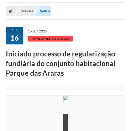
Notícias
Notícia
SET
16 SET 2025
16
PLANEJAMENTO URBANO
Iniciado processo de regularização
fundiária do conjunto habitacional
Parque das Araras
A
d
r