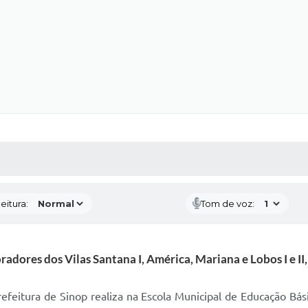
 MÍDIAS
RECEBA NOTÍCIAS
eitura:
Tom de voz:
ores dos Vilas Santana I, América, Mariana e Lobos I e II
refeitura de Sinop realiza na Escola Municipal de Educação Bás