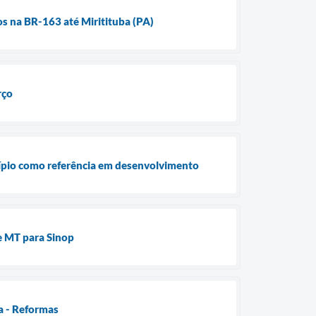
os na BR-163 até Miritituba (PA)
rço
cípio como referência em desenvolvimento
e MT para Sinop
va - Reformas