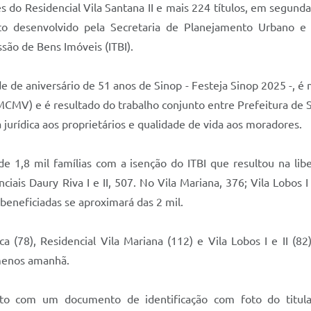
s do Residencial Vila Santana II e mais 224 títulos, em segund
eto desenvolvido pela Secretaria de Planejamento Urbano 
ão de Bens Imóveis (ITBI).
 de aniversário de 51 anos de Sinop - Festeja Sinop 2025 -, é 
MV) e é resultado do trabalho conjunto entre Prefeitura de Si
 jurídica aos proprietários e qualidade de vida aos moradores.
 1,8 mil famílias com a isenção do ITBI que resultou na liber
ais Daury Riva I e II, 507. No Vila Mariana, 376; Vila Lobos I 
 beneficiadas se aproximará das 2 mil.
 (78), Residencial Vila Mariana (112) e Vila Lobos I e II (82
umenos amanhã.
nto com um documento de identificação com foto do titula