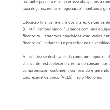
bastante parceira e com certeza abraçamos a ca
taxa de juros, numa renegociação”, pontuou a gere
Educação financeira é um dos pilares da campanha
(UFMT), campus
Sinop. “Estamos com uma equipe 
financeira. Estaremos envolvidos com várias en
financeira”, esclareceu o pró-reitor da universidade
A iniciativa se destaca ainda como uma oportunida
chance de restabelecer o crédito do consumidor 
compromissos, continuem comprando e gerando r
E
mpresarial de
S
inop (ACES)
, Fábio Migliorini.