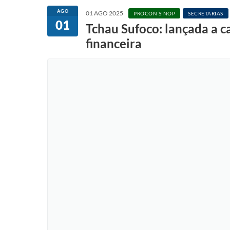
AGO
01 AGO 2025
PROCON SINOP
SECRETARIAS
01
Tchau Sufoco: lançada a c
financeira