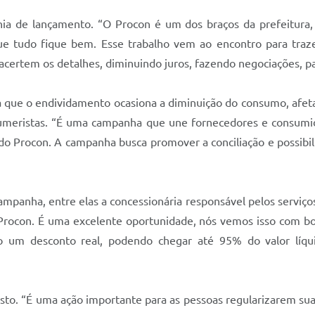
nia de lançamento. “O Procon é um dos braços da prefeitura,
que tudo fique bem. Esse trabalho vem ao encontro para tra
certem os detalhes, diminuindo juros, fazendo negociações, p
a que
o endividamento ocasiona a diminuição do consumo, afet
consumeristas. “É uma campanha que une fornecedores e consumi
do Procon. A campanha busca promover a conciliação e possibi
mpanha, entre elas a concessionária responsável pelos serviço
 Procon. É uma excelente oportunidade, nós vemos isso com bo
o um desconto real, podendo chegar até 95% do valor líqui
sto. “É uma ação importante para as pessoas regularizarem su