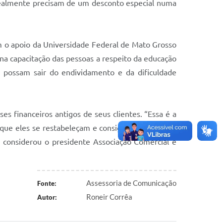
realmente precisam de um desconto especial numa
m o apoio da U
niversidade
F
ederal de
M
ato Grosso
a capacitação das pessoas a respeito da educação
s possam sair do endividamento e da dificuldade
es financeiros antigos de seus clientes. “Essa é a
 que eles se restabeleçam e consigam honrar seus
 considerou o presidente A
ssociação
C
omercial e
Assessoria de Comunicação
Fonte:
Roneir Corrêa
Autor: