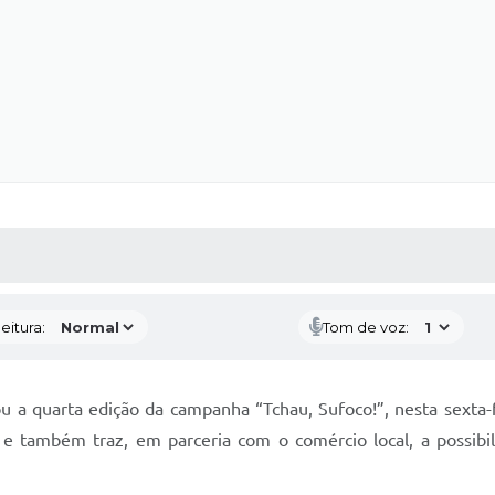
 MÍDIAS
RECEBA NOTÍCIAS
eitura:
Tom de voz:
 a quarta edição da campanha “Tchau, Sufoco!”, nesta sexta-fei
 também traz, em parceria com o comércio local, a possibi