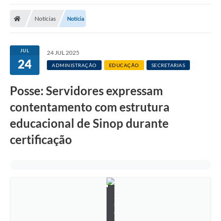
Notícias
Notícia
JUL
24 JUL 2025
24
ADMINISTRAÇÃO
EDUCAÇÃO
SECRETARIAS
Posse: Servidores expressam
contentamento com estrutura
educacional de Sinop durante
certificação
S
u
e
l