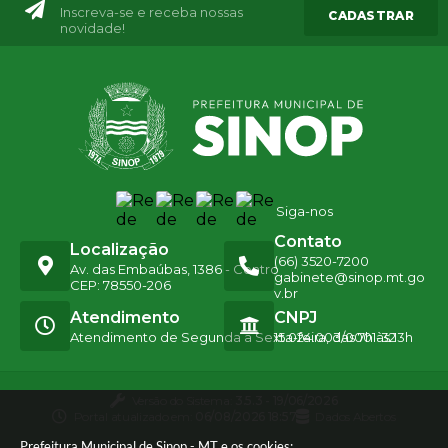
Inscreva-se e receba nossas
CADASTRAR
novidade!
Siga-nos
Contato
Localização
(66) 3520-7200
Av. das Embaúbas, 1386 - Centro
gabinete@sinop.mt.go
CEP: 78550-206
v.br
Atendimento
CNPJ
Atendimento de Segunda a Sexta-feira, das 7h às 13h
15.024.003/0001-32
Versão do Sistema:
3.5.3 - 19/06/2026
Portal atualizado em:
06/08/2026 18:57
Dados Abertos
Prefeitura Municipal de Sinop - MT e os cookies: