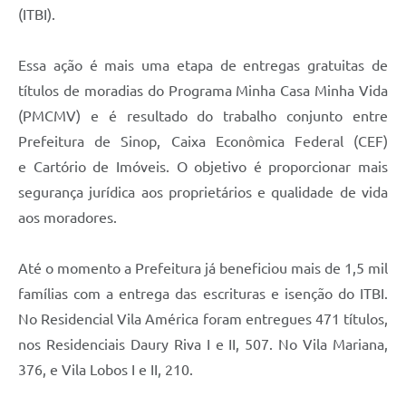
(ITBI).
Essa ação é mais
uma etapa de entrega
s
gratuita
s
de
títulos de moradias do Programa Minha Casa Minha Vida
(
PMCMV
) e é
resultado do trabalho conjunto entre
Prefeitura de Sinop
, Caixa Econômica
Federal (CEF)
e
Cartório
de Imóveis. O objetivo é
proporcionar mais
segurança jurídica aos proprietários e qualidade de vida
aos moradores.
Até o momento a Prefeitura
já
beneficio
u
mais de 1,5 mil
famílias
com a entrega das escrituras e isenção do ITBI
.
No R
esidencia
l
Vila América
foram entregues
471
títulos,
nos Residenciais
Daury Riva I e II, 507
. No
Vila Mariana,
376, e Vila Lobos I e II, 210.