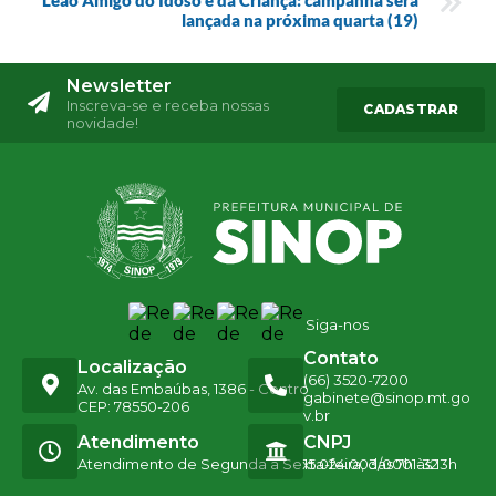
lançada na próxima quarta (19)
Newsletter
Inscreva-se e receba nossas
CADASTRAR
novidade!
Siga-nos
Contato
Localização
(66) 3520-7200
Av. das Embaúbas, 1386 - Centro
gabinete@sinop.mt.go
CEP: 78550-206
v.br
Atendimento
CNPJ
Atendimento de Segunda a Sexta-feira, das 7h às 13h
15.024.003/0001-32