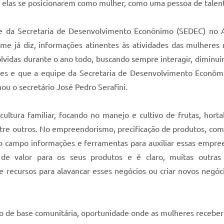
té elas se posicionarem como mulher, como uma pessoa de talen
ipe da Secretaria de Desenvolvimento Econônimo (SEDEC) no
me já diz, informações atinentes às atividades das mulheres 
idas durante o ano todo, buscando sempre interagir, diminuir 
es e que a equipe da Secretaria de Desenvolvimento Econômi
hou o secretário José Pedro Serafini.
ultura familiar, focando no manejo e cultivo de frutas, hortal
tre outros. No empreendorismo, precificação de produtos, comer
 o campo informações e ferramentas para auxiliar essas empre
de valor para os seus produtos e é claro, muitas outras 
ecursos para alavancar esses negócios ou criar novos negóci
mo de base comunitária, oportunidade onde as mulheres receber