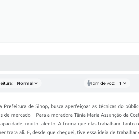
 MÍDIAS
RECEBA NOTÍCIAS
eitura:
Tom de voz:
a Prefeitura de Sinop,
busca
aperfeiçoar
as técnicas do
públi
 de mercado. Para a moradora Tânia Maria Assunção da Costa,
pacidade, muito talento. A forma que elas trabalham, tanto n
 trata ali. E, desde que cheguei, tive essa ideia de trabalhar 