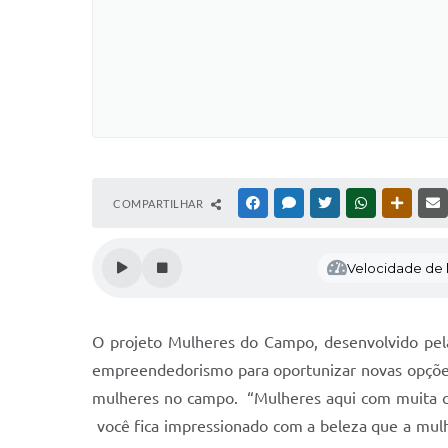
COMPARTILHAR
FACEBOOK
MESSENGER
TWITTER
WHATSAPP
OUTRAS
Velocidade de l
O projeto Mulheres do Campo, desenvolvido pel
empreendedorismo
para
oportuniza
r
novas opções
mulheres no campo. “Mulheres aqui com muita ca
você fica impressionado com a beleza que a mulher