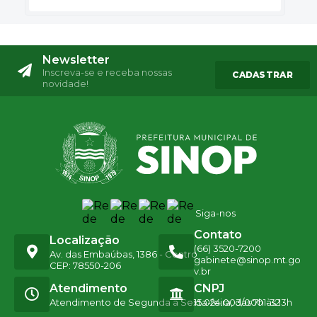
Newsletter
Inscreva-se e receba nossas
CADASTRAR
novidade!
Siga-nos
Contato
Localização
(66) 3520-7200
Av. das Embaúbas, 1386 - Centro
gabinete@sinop.mt.go
CEP: 78550-206
v.br
Atendimento
CNPJ
Atendimento de Segunda a Sexta-feira, das 7h às 13h
15.024.003/0001-32