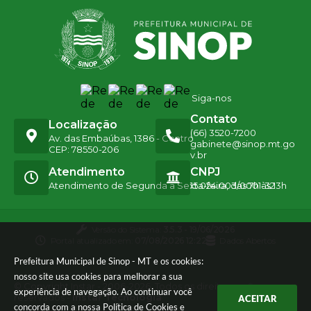
Siga-nos
Contato
Localização
(66) 3520-7200
Av. das Embaúbas, 1386 - Centro
gabinete@sinop.mt.go
CEP: 78550-206
v.br
Atendimento
CNPJ
Atendimento de Segunda a Sexta-feira, das 7h às 13h
15.024.003/0001-32
Versão do Sistema:
3.5.3 - 19/06/2026
Portal atualizado em:
07/08/2026 12:22
Dados Abertos
Prefeitura Municipal de Sinop - MT e os cookies:
nosso site usa cookies para melhorar a sua
© Copyright Instar - 2006-2026. Todos os direitos
experiência de navegação. Ao continuar você
reservados -
Instar Tecnologia
ACEITAR
concorda com a nossa
Política de Cookies
e