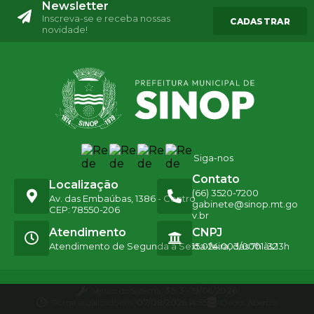
Newsletter
Inscreva-se e receba nossas
CADASTRAR
novidade!
Siga-nos
Contato
Localização
(66) 3520-7200
Av. das Embaúbas, 1386 - Centro
gabinete@sinop.mt.go
CEP: 78550-206
v.br
Atendimento
CNPJ
Atendimento de Segunda a Sexta-feira, das 7h às 13h
15.024.003/0001-32
Versão do Sistema:
3.5.3 - 19/06/2026
Portal atualizado em:
07/08/2026 14:55
Dados Abertos