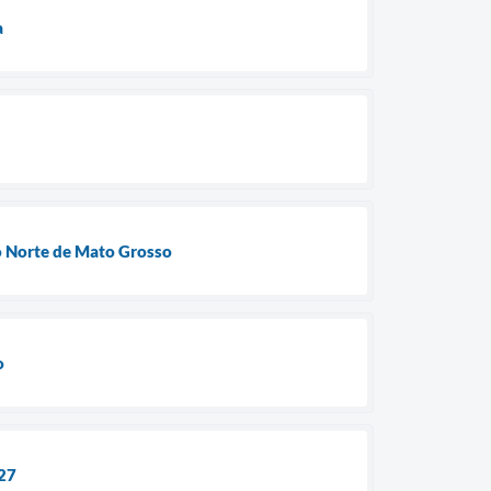
a
do Norte de Mato Grosso
o
027