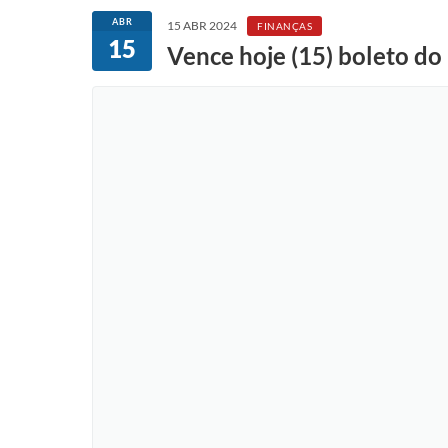
ABR
15 ABR 2024
FINANÇAS
15
Vence hoje (15) boleto d