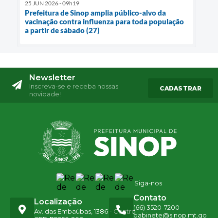
25 JUN 2026 - 09h19
Prefeitura de Sinop amplia público-alvo da
vacinação contra influenza para toda população
a partir de sábado (27)
Newsletter
Inscreva-se e receba nossas
CADASTRAR
novidade!
Siga-nos
Contato
Localização
(66) 3520-7200
Av. das Embaúbas, 1386 - Centro
gabinete@sinop.mt.go