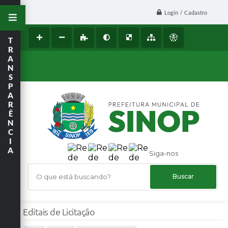
Login / Cadastro
T
R
A
N
S
P
A
R
Ê
N
C
I
A
Siga-nos
O que está buscando?
Editais de Licitação