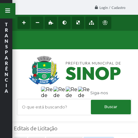
Login / Cadastro
T
R
A
N
S
P
A
R
Ê
N
C
I
A
Siga-nos
O que está buscando?
Editais de Licitação