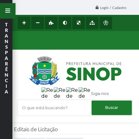
Login / Cadastro
T
R
A
N
S
P
A
R
Ê
N
C
I
A
Siga-nos
O que está buscando?
Editais de Licitação