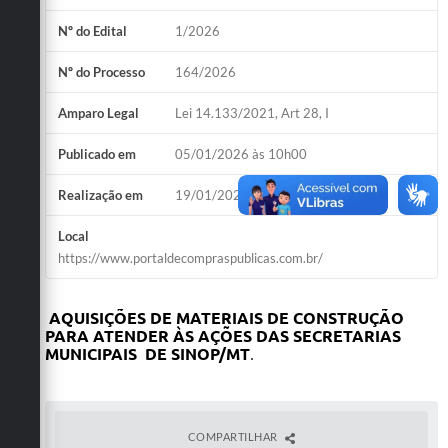
Nº do Edital
1/2026
Nº do Processo
164/2026
Amparo Legal
Lei 14.133/2021, Art 28, I
Publicado em
05/01/2026 às 10h00
Realização em
19/01/2026 às 09h00
Local
https://www.portaldecompraspublicas.com.br/
AQUISIÇÕES
DE MATERIAIS DE
CONSTRUÇÃO
PARA ATENDER ÀS
AÇÕES DAS
SECRETARIAS
MUNICIPAI
S
DE SINOP/M
T
.
COMPARTILHAR