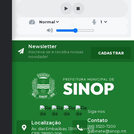
Newsletter
Inscreva-se e receba nossas
CADASTRAR
novidade!
Siga-nos
Contato
Localização
(66) 3520-7200
Av. das Embaúbas, 1386 - Centro
gabinete@sinop.mt.
CEP: 78550-206