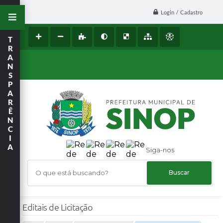
Login / Cadastro
T
R
A
N
S
P
A
R
Ê
N
C
I
A
Siga-nos
O que está buscando?
Editais de Licitação