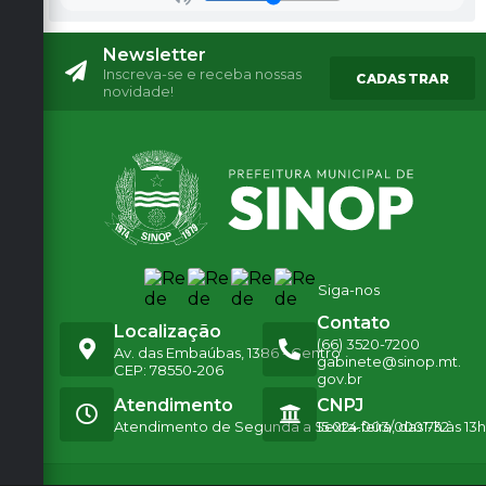
Mu
nici
pal
Newsletter
de
Inscreva-se e receba nossas
CADASTRAR
Mei
novidade!
o
Am
bien
te
e...
Rúbi
a
Nav
es de
Paul
Siga-nos
a
Men
Contato
donç
Localização
(66) 3520-7200
a
Av. das Embaúbas, 1386 - Centro
gabinete@sinop.mt.
CEP: 78550-206
gov.br
Atendimento
CNPJ
Atendimento de Segunda a Sexta-feira, das 7h às 13h
15.024.003/0001-32