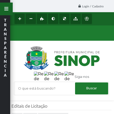
Login / Cadastro
T
R
A
N
S
P
A
R
Ê
N
C
I
A
Siga-nos
O que está buscando?
Editais de Licitação