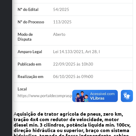
Nº do Edital
54/2025
Nº do Processo
113/2025
Modo de
Aberto
Disputa
Amparo Legal
Lei 14.133/2021, Art 28, I
Publicado em
22/09/2025 às 10h30
Realização em
06/10/2025 às 09h00
Local
https://www.portaldecompraspublicas.com.br/
A
quisição de trator agrícola de pneus, zero km,
tração 4x4 com redutor de velocidade, motor
diesel mín. 3 cilindros, potência líquida mín. 100cv,
direção hidráulica ou superior, braço com sistema
hidráulico, tomada de força independente, cabine