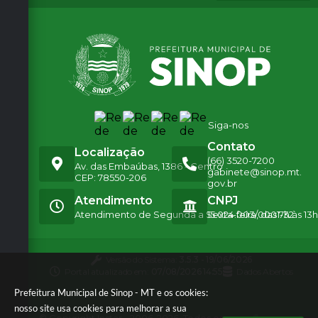
de
Secr
etári
o:
Erico
Stev
an
Gonç
alves
Siga-nos
Contato
Localização
(66) 3520-7200
Av. das Embaúbas, 1386 - Centro
gabinete@sinop.mt.
CEP: 78550-206
gov.br
Atendimento
CNPJ
Atendimento de Segunda a Sexta-feira, das 7h às 13h
15.024.003/0001-32
Versão do Sistema:
3.5.3 - 19/06/2026
Portal atualizado em:
07/08/2026 14:55
Dados Abertos
Prefeitura Municipal de Sinop - MT e os cookies:
nosso site usa cookies para melhorar a sua
© Copyright Instar - 2006-2026. Todos os