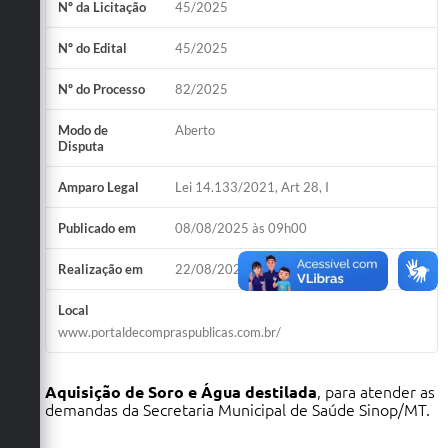
Nº da Licitação
45/2025
Nº do Edital
45/2025
Nº do Processo
82/2025
Modo de
Aberto
Disputa
Amparo Legal
Lei 14.133/2021, Art 28, I
Publicado em
08/08/2025 às 09h00
Realização em
22/08/2025 às 09h00
Local
www.portaldecompraspublicas.com.br/
Aquisição de Soro e Água destilada
, para atender as
demandas da Secretaria Municipal de Saúde Sinop/MT.