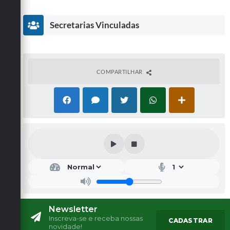
Secretarias Vinculadas
COMPARTILHAR
Secr
etar
ia
Mu
nici
pal
Newsletter
de
Inscreva-se e receba nossas
CADASTRAR
Saú
novidade!