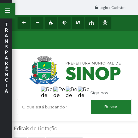
Login / Cadastro
T
R
A
N
S
P
A
R
Ê
N
C
I
A
Siga-nos
O que está buscando?
Editais de Licitação