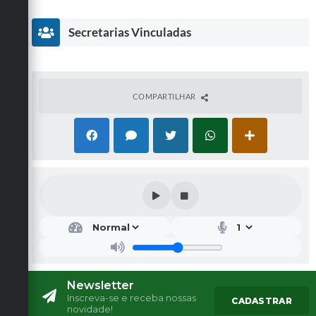
Secretarias Vinculadas
COMPARTILHAR
Secr
etar
ia
Mu
nici
pal
Newsletter
de
Inscreva-se e receba nossas
CADASTRAR
Cult
novidade!