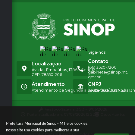
ura,
Esp
orte
e...
Secr
etári
o:
Gabr
iel
Vasc
Siga-nos
oncel
os
Contato
Localização
(66) 3520-7200
Av. das Embaúbas, 1386 - Centro
gabinete@sinop.mt.
CEP: 78550-206
gov.br
Atendimento
CNPJ
Atendimento de Segunda a Sexta-feira, das 7h às 13h
15.024.003/0001-32
Versão do Sistema:
3.5.3 - 19/06/2026
Portal atualizado em:
07/08/2026 12:22
Dados Abertos
Prefeitura Municipal de Sinop - MT e os cookies:
nosso site usa cookies para melhorar a sua
© Copyright Instar - 2006-2026. Todos os