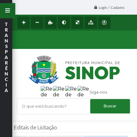
Login / Cadastro
T
R
A
N
S
P
A
R
Ê
N
C
I
A
Siga-nos
O que está buscando?
Editais de Licitação