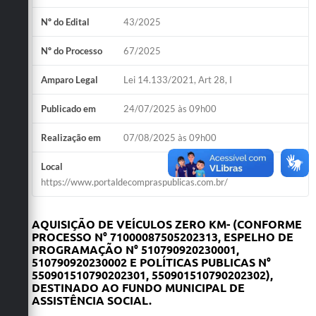
Nº do Edital
43/2025
Nº do Processo
67/2025
Amparo Legal
Lei 14.133/2021, Art 28, I
Publicado em
24/07/2025 às 09h00
Realização em
07/08/2025 às 09h00
Local
https://www.portaldecompraspublicas.com.br/
AQUISIÇÃO DE
VEÍCULOS ZERO KM
-
(
CONFORME
PROCESSO N° 71000087505202313, ESPELHO DE
PROGRAMAÇÃO N° 510790920230001,
510790920230002 E POLÍTICAS PUBLICAS N°
550901510790202301, 550901510790202302
)
,
DESTINADO AO FUNDO MUNICIPAL DE
ASSISTÊNCIA SOCIAL.