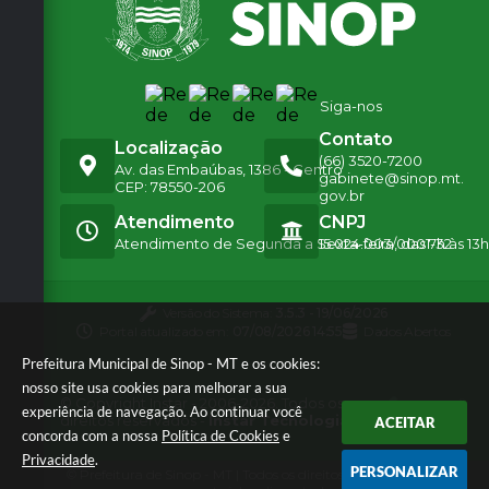
Siga-nos
Contato
Localização
(66) 3520-7200
Av. das Embaúbas, 1386 - Centro
gabinete@sinop.mt.
CEP: 78550-206
gov.br
Atendimento
CNPJ
Atendimento de Segunda a Sexta-feira, das 7h às 13h
15.024.003/0001-32
Versão do Sistema:
3.5.3 - 19/06/2026
Portal atualizado em:
07/08/2026 14:55
Dados Abertos
Prefeitura Municipal de Sinop - MT e os cookies:
nosso site usa cookies para melhorar a sua
© Copyright Instar - 2006-2026. Todos os
experiência de navegação. Ao continuar você
direitos reservados -
Instar Tecnologia
ACEITAR
concorda com a nossa
Política de Cookies
e
Privacidade
.
PERSONALIZAR