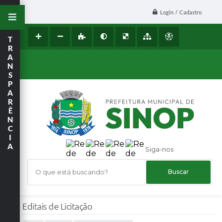
Login / Cadastro
T
R
A
N
S
P
A
R
Ê
N
C
I
A
Siga-nos
O que está buscando?
Editais de Licitação