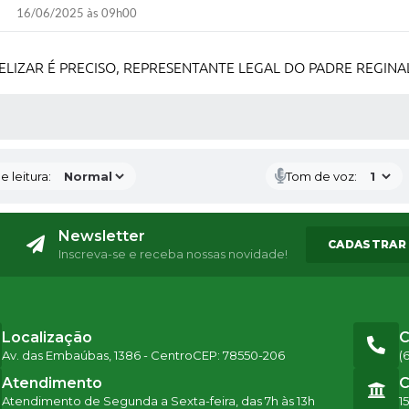
16/06/2025 às 09h00
LIZAR É PRECISO, REPRESENTANTE LEGAL DO PADRE REGIN
S MÍDIAS
 leitura:
Tom de voz:
Newsletter
CADASTRAR
Inscreva-se e receba nossas novidade!
Localização
C
Av. das Embaúbas, 1386 - Centro
CEP: 78550-206
(
Atendimento
C
Atendimento de Segunda a Sexta-feira, das 7h às 13h
1