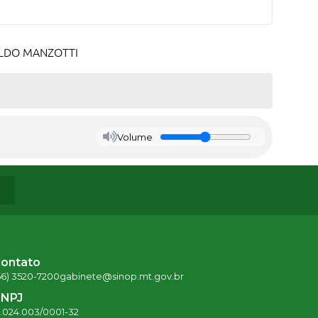
ALDO MANZOTTI
Volume
ontato
66) 3520-7200
gabinete@sinop.mt.gov.br
NPJ
5.024.003/0001-32