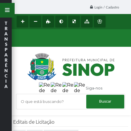
Login / Cadastro
T
R
A
N
S
P
A
R
Ê
N
C
I
A
Siga-nos
O que está buscando?
Editais de Licitação