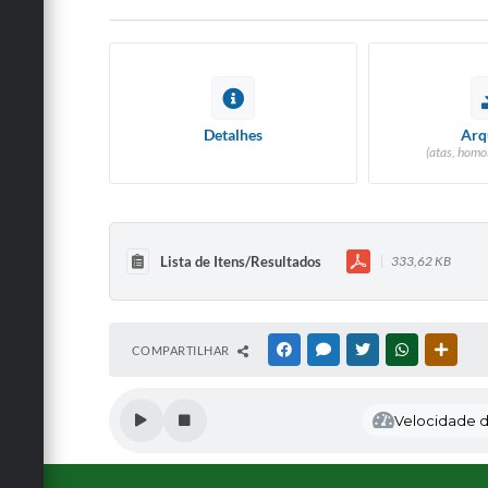
Detalhes
Arq
(atas, homo
Lista de Itens/Resultados
333,62 KB
COMPARTILHAR
FACEBOOK
MESSENGER
TWITTER
WHATSAPP
OUTRA
Velocidade de