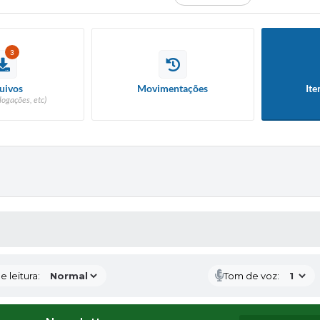
3
uivos
Movimentações
Ite
logações, etc)
S MÍDIAS
 leitura:
Tom de voz: