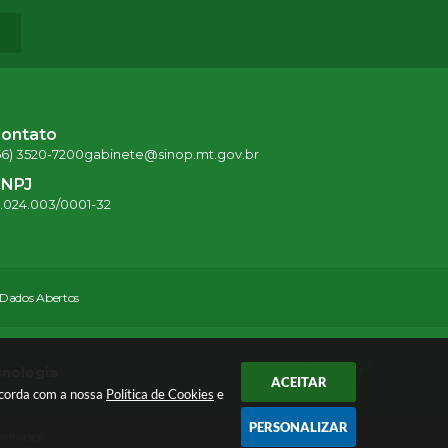
ontato
66) 3520-7200
gabinete@sinop.mt.gov.br
NPJ
5.024.003/0001-32
Dados Abertos
cnologia
ACEITAR
oncorda com a nossa
Política de Cookies
e
PERSONALIZAR