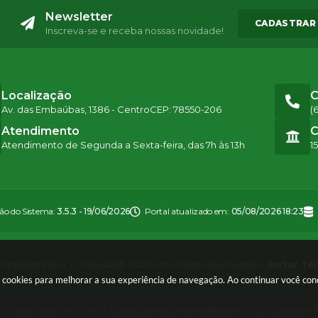
Newsletter
CADASTRAR
Inscreva-se e receba nossas novidade!
Localização
C
Av. das Embaúbas, 1386 - Centro
CEP: 78550-206
(
Atendimento
C
Atendimento de Segunda a Sexta-feira, das 7h às 13h
1
são do Sistema:
3.5.3 - 19/06/2026
Portal atualizado em:
05/08/2026 18:23
opyright Instar - 2006-2026. Todos os direitos reservados -
Instar Te
sa cookies para melhorar a sua experiência de navegação. Ao continuar você c