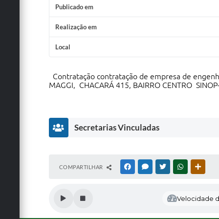
Publicado em
Realização em
Local
Contratação contratação de empresa de enge
MAGGI, CHACARÁ 415, BAIRRO CENTRO SINOP-MT, 
Secretarias Vinculadas
S
COMPARTILHAR
FACEBOOK
MESSENGER
TWITTER
WHATSAPP
OUTRA
e
cr
et
Velocidade de
ar
ia
M