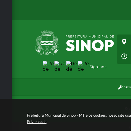
u
ni
ci
p
al
d
e
O
b
ra
s
e
Siga-nos
S
er
vi
ç
Ver
o
s
U
r
© C
b
Prefeitura Municipal de Sinop - MT e os cookies: nosso site u
a
n
Privacidade
.
o