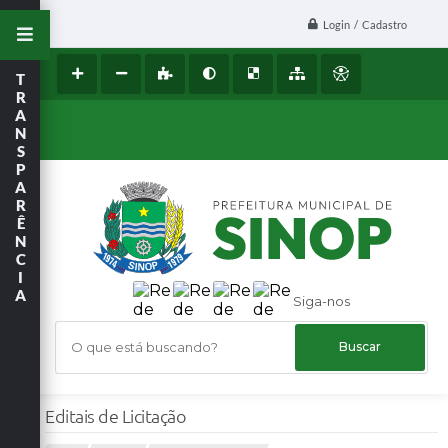
Login / Cadastro
T
R
A
N
S
P
A
R
Ê
N
C
I
A
Siga-nos
O que está buscando?
Editais de Licitação