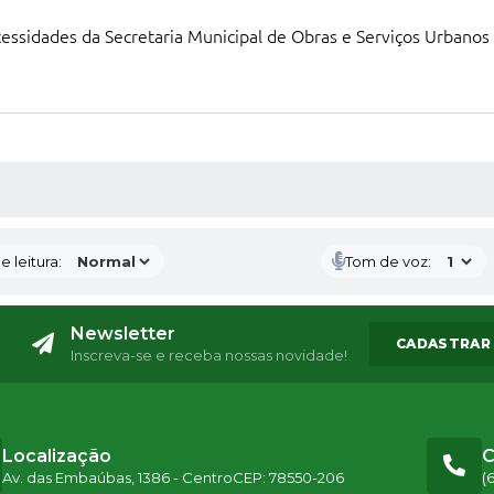
cessidades da Secretaria Municipal de Obras e Serviços Urbanos
S MÍDIAS
 leitura:
Tom de voz:
Newsletter
CADASTRAR
Inscreva-se e receba nossas novidade!
Localização
C
Av. das Embaúbas, 1386 - Centro
CEP: 78550-206
(