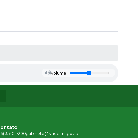
Volume
ontato
66) 3520-7200
gabinete@sinop.mt.gov.br