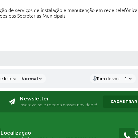
ão de serviços de instalação e manutenção em rede telefônica 
des das Secretarias Municipais
S MÍDIAS
 leitura:
Tom de voz:
Newsletter
CADASTRAR
Inscreva-se e receba nossas novidade!
Localização
C