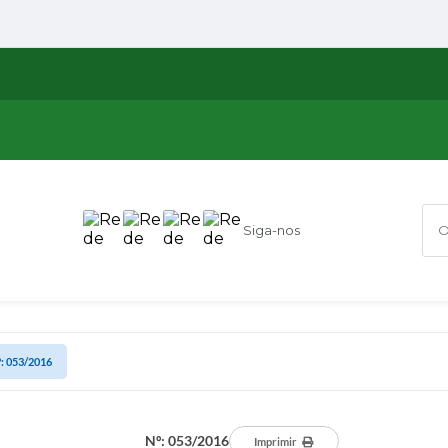
Siga-nos
O q
: 053/2016
Nº: 053/2016
Imprimir