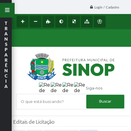
Login / Cadastro
T
R
A
N
S
P
A
R
Ê
N
C
I
A
Siga-nos
O que está buscando?
Editais de Licitação