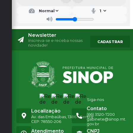
Newsletter
Inscreva-se e receba nossas
CADASTRAR
novidade!
Siga-nos
Contato
Localização
(66) 3520-7200
Av. das Embaúbas, 1386 - Centro
gabinete@sinop.mt.
CEP: 78550-206
gov.br
Atendimento
CNPJ